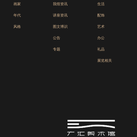
画家
我馆资讯
生活
年代
讲座资讯
配饰
风格
图文博识
艺术
公告
办公
专题
礼品
展览相关