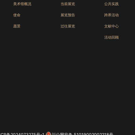
美术馆概况
当前展览
公共实践
使命
展览预告
跨界活动
愿景
过往展览
文献中心
活动回顾
ICP备2024073275号-1
川公网安备 51019002002218号