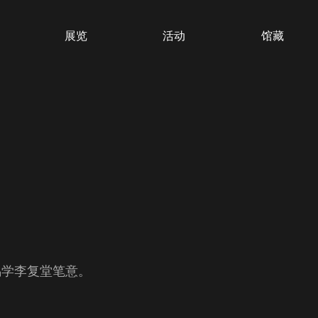
展览
活动
馆藏
偶学李复堂笔意。