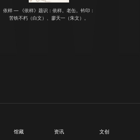
依样 — 《依样》题识：依样。老缶。钤印：
苦铁不朽（白文）、廖天一（朱文）。
馆藏
资讯
文创