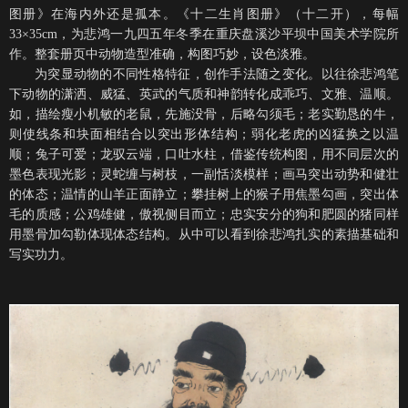
图册》在海内外还是孤本。《十二生肖图册》（十二开），每幅
33×35cm，为悲鸿一九四五年冬季在重庆盘溪沙平坝中国美术学院所
作。整套册页中动物造型准确，构图巧妙，设色淡雅。
为突显动物的不同性格特征，创作手法随之变化。以往徐悲鸿笔
下动物的潇洒、威猛、英武的气质和神韵转化成乖巧、文雅、温顺。
如，描绘瘦小机敏的老鼠，先施没骨，后略勾须毛；老实勤恳的牛，
则使线条和块面相结合以突出形体结构；弱化老虎的凶猛换之以温
顺；兔子可爱；龙驭云端，口吐水柱，借鉴传统构图，用不同层次的
墨色表现光影；灵蛇缠与树枝，一副恬淡模样；画马突出动势和健壮
的体态；温情的山羊正面静立；攀挂树上的猴子用焦墨勾画，突出体
毛的质感；公鸡雄健，傲视侧目而立；忠实安分的狗和肥圆的猪同样
用墨骨加勾勒体现体态结构。从中可以看到徐悲鸿扎实的素描基础和
写实功力。