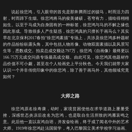
说起徐悲鸿，引入眼帘的首先是那奔腾而过的骏马，时而活力四
射，时而蹄下生烟。徐悲鸿将马的俊美健硕，苍穹有力，描绘得栩栩
如生。以至于马成为自身固有的一种标签，徐悲鸿与马的不解之缘也
因此形成。导致很多人产生疑惑，徐悲鸿真的只擅长于画马么？其实
早在北京保利2017春拍“徐悲鸿素描”专场上，共涉及徐悲鸿多种题材
的作品纷纷崭露头角，其中包括人物肖像、动物双面素描以及风景写
生等，悉数成交。拍卖总成交额达797万，徐悲鸿《自画像》最终更以
166.75万元成交问鼎专场最高成交额。由此可见，徐悲鸿其他题材作
品价值不可小觑，甚至在个人绘画史上平分秋色。今天我们就带大家
认识一个并非传统印象中的徐悲鸿，除了善于画马外，其他领域究竟
如何？
大师之路
徐悲鸿原名徐寿康，幼时，家境贫困使他在求学道路上屡屡受
挫，深感世态炎凉后改名为悲鸿，也是取自生活所致的鸿雁哀鸣之
意。此后他一直以哀鸿自诩，并发奋绘画，终于成了闻名中外的艺术
大师。
1919年徐悲鸿赴法国留学，考入巴黎国立美术学校学习油画、