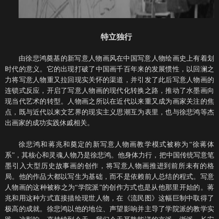
特立独行
由徐悲鸿奠基的新写意人物画风在中国写意人物绘画史上有着划
时代的意义。它的出现打破了中国画千百年来的发展惯性，以回澜之
力将写意人物重又拉回现实关怀的渠道，并引发了此后写意人物画的
连锁式反应，开启了写意人物画的现代化转换之路，推动了水墨画向
现当代艺术的转型。人物画之所以在近代以来重又成为画家关注的焦
点，既与近代以来文艺界的现实主义思潮互为表里，也与徐悲鸿等杰
出画家的成功实践休戚相关。
徐悲鸿和蒋兆和奠定的新写意人物画教学模式被称为
“徐蒋体
系”，其核心和灵魂人物乃是徐悲鸿。他身体力行，把中国传统写意笔
墨引入大型历史故事画的创作，将写意人物画推进到前所未有的格
局。他的作品大都以写生为基础，而不是依赖前人总结的程式。写意
人物画的这种被称之为“学院派”的创作方式也是从他那里开始的。蒋
兆和用这种方式直接描绘现世人物，在《流民图》这幅巨制中取得了
极高的成就。徐悲鸿以他的地位、声望影响并主导了学院派的教学实