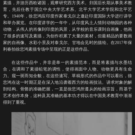
素描，并游历西欧诸国，观摩研究西方美术。归国后长期从事美术教
育，先后任教于国立中央大学艺术系、北平大学艺术学院和北平艺
专。1940年，徐悲鸿应印度作家泰戈尔之邀赴印度国际大学进行讲学
和举办展览。在印度讲学的一年中，从印度风土人情到动物园的各种
动物，从伟人的肖像到印度的风景，从学校的音乐课到自画像，他画
了很多的速写及素描，为创作积累了大量的素材，但最精品的要数画
家的自画像、水彩小景及对泰戈尔、甘地会见时的描绘。在2017年保
利春拍徐悲鸿素描专场中呈现的正是这些作品。
在这些作品中，并非是单一的素描范本，而是将素描与水墨结
合，在调和了素描铅笔的调性，使得画面中人物、动物更具有生命
力。窥一斑而知全貌，在这些速写、草稿形式的作品中可以看出，徐
悲鸿在这一时期正是在深入地沿袭着西方的绘画技法。讲求对象的解
剖结构、骨骼的准确把握，一直是徐悲鸿所遵从的绘画宗旨，而基于
艺术创作本身，这种及其准确的基本功才得以在中国美术教育中渐渐
得到了重视。