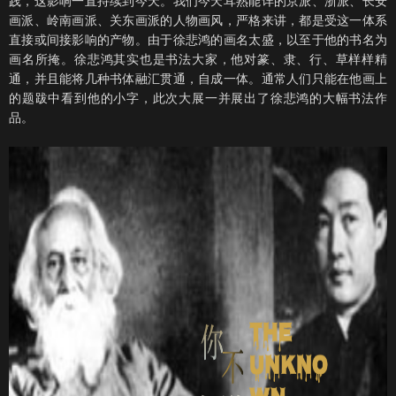
践，这影响一直持续到今天。我们今天耳熟能详的京派、浙派、长安
画派、岭南画派、关东画派的人物画风，严格来讲，都是受这一体系
直接或间接影响的产物。由于徐悲鸿的画名太盛，以至于他的书名为
画名所掩。徐悲鸿其实也是书法大家，他对篆、隶、行、草样样精
通，并且能将几种书体融汇贯通，自成一体。通常人们只能在他画上
的题跋中看到他的小字，此次大展一并展出了徐悲鸿的大幅书法作
品。