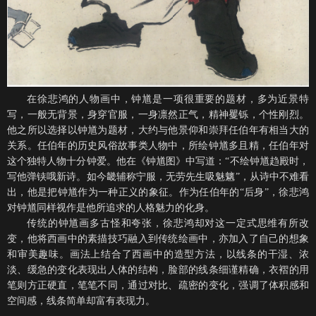
在徐悲鸿的人物画中，钟馗是一项很重要的题材，多为近景特
写，一般无背景，身穿官服，一身凛然正气，精神矍铄，个性刚烈。
他之所以选择以钟馗为题材，大约与他景仰和崇拜任伯年有相当大的
关系。任伯年的历史风俗故事类人物中，所绘钟馗多且精，任伯年对
这个独特人物十分钟爱。他在《钟馗图》中写道：
“不绘钟馗趋殿时，
写他弹铗哦新诗。如今畿辅称宁服，无劳先生吸魅魑”，从诗中不难看
出，他是把钟馗作为一种正义的象征。作为任伯年的“后身”，徐悲鸿
对钟馗同样视作是他所追求的人格魅力的化身。
传统的钟馗画多古怪和夸张，徐悲鸿却对这一定式思维有所改
变，他将西画中的素描技巧融入到传统绘画中，亦加入了自己的想象
和审美趣味。画法上结合了西画中的造型方法，以线条的干湿、浓
淡、缓急的变化表现出人体的结构，脸部的线条细谨精确，衣褶的用
笔则方正硬直，笔笔不同，通过对比、疏密的变化，强调了体积感和
空间感，线条简单却富有表现力。