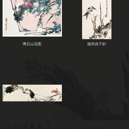
鹰石山花图
微风燕子斜