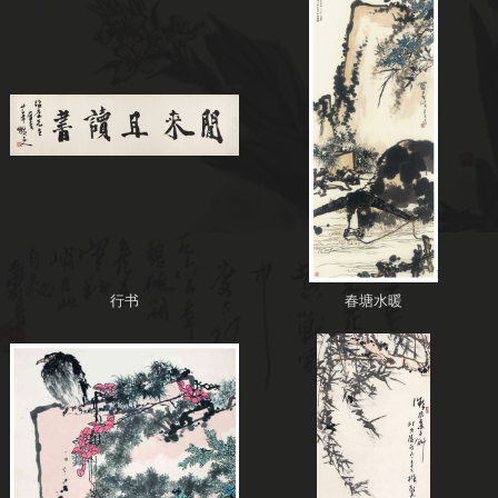
行书
春塘水暖