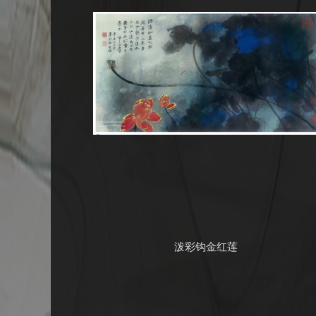
泼彩钩金红莲