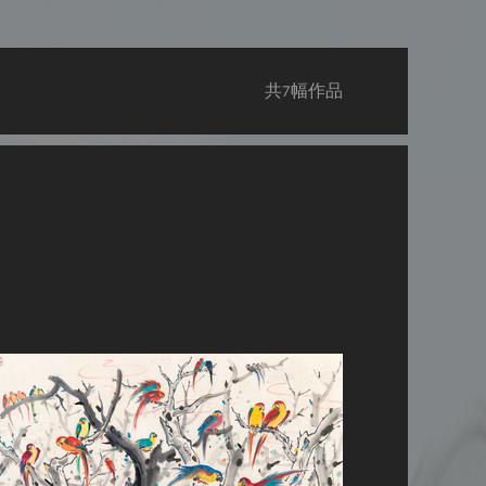
共
幅作品
7