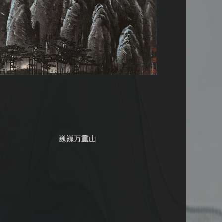
巍巍万重山