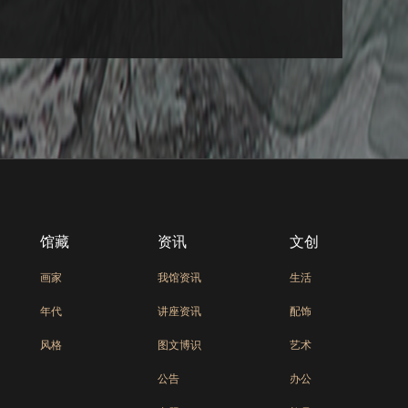
馆藏
资讯
文创
画家
我馆资讯
生活
年代
讲座资讯
配饰
风格
图文博识
艺术
公告
办公