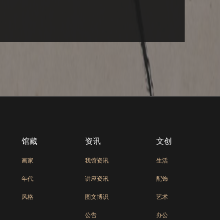
馆藏
资讯
文创
画家
我馆资讯
生活
年代
讲座资讯
配饰
风格
图文博识
艺术
公告
办公