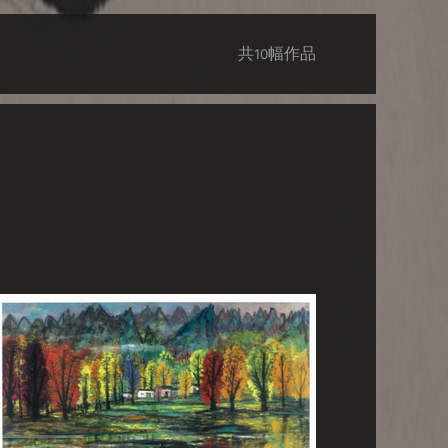
共
幅作品
10